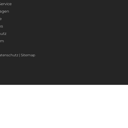
Service
lagen
e
ks
hutz
um
atenschutz
|
Sitemap