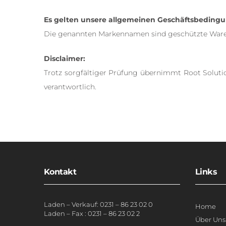
Es gelten unsere allgemeinen Geschäftsbeding
Die genannten Markennamen sind geschützte Warenze
Disclaimer:
Trotz sorgfältiger Prüfung übernimmt Root Solutions
verantwortlich.
Kontakt
Links
Laden – Verkauf:
0231 – 86 23 02 0
Home
Laden – Fax : 0231 – 86 23 02 2
Über Uns