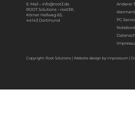
E-Mail –
info@root3.de
Anderer 
ROOT Solutions – root3®,
Alarman
Körner Hellweg 65,
PC Servic
44143 Dortmund
Noteboo
Datensc
Impress
Copyright:
Root Solutions
| Website design by
Impressum
|
D