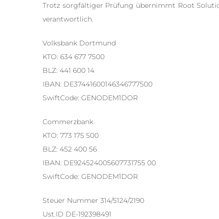
Trotz sorgfältiger Prüfung übernimmt Root Solutions
verantwortlich.
Volksbank Dortmund
KTO: 634 677 7500
BLZ: 441 600 14
IBAN: DE37441600146346777500
SwiftCode: GENODEM1DOR
Commerzbank
KTO: 773 175 500
BLZ: 452 400 56
IBAN: DE924524005607731755 00
SwiftCode: GENODEM1DOR
Steuer Nummer 314/5124/2190
Ust.ID DE-192398491