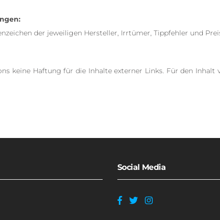
ungen:
ichen der jeweiligen Hersteller, Irrtümer, Tippfehler und Pre
 keine Haftung für die Inhalte externer Links. Für den Inhalt v
Social Media