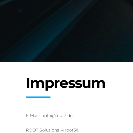
Impressum
E-Mail – info@root3.de
ROOT Solutions – root3®